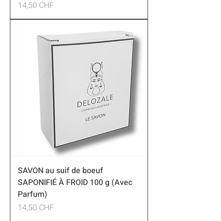
Preis
14,50 CHF
SAVON au suif de boeuf
SAPONIFIÉ À FROID 100 g (Avec
Parfum)
Preis
14,50 CHF