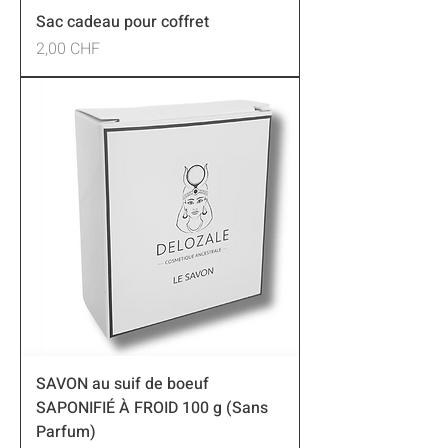
Sac cadeau pour coffret
Preis
2,00 CHF
SAVON au suif de boeuf
SAPONIFIÉ À FROID 100 g (Sans
Parfum)