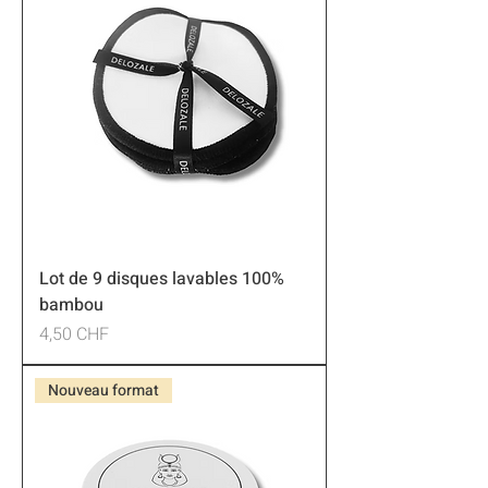
Lot de 9 disques lavables 100%
bambou
Preis
4,50 CHF
Nouveau format