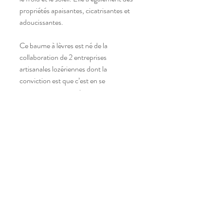
propriétés apaisantes, cicatrisantes et
adoucissantes.
Ce baume à lèvres est né de la
collaboration de 2 entreprises
artisanales lozériennes dont la
conviction est que c’est en se
regroupant entre artisans, et en
mettant en commun ses savoir-faire
que l’on préservera nos traditions
françaises ainsi que la qualité et la
traçabilité de nos productions.
Composition
Graisse de boeuf d'Irlande purifiée et
Poids
désodorisée
Cire d'abeille bio de Lozère OCCIMIEL®
4,5g